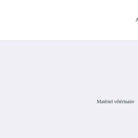
Passer
au
contenu
A
Matériel vétérinaire