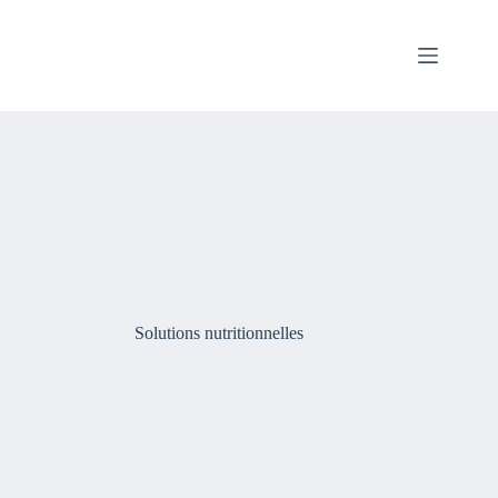
Passer
au
contenu
Solutions nutritionnelles