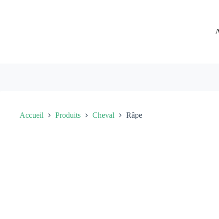
Passer
au
contenu
A
Accueil
Produits
Cheval
Râpe