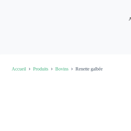
Passer
au
contenu
A
Accueil
Produits
Bovins
Renette galbée