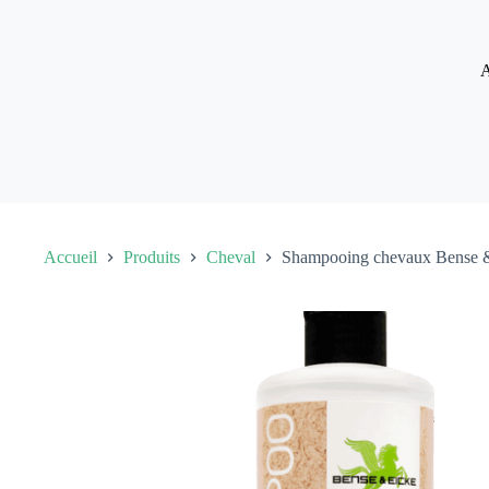
Passer
au
contenu
A
Accueil
Produits
Cheval
Shampooing chevaux Bense &