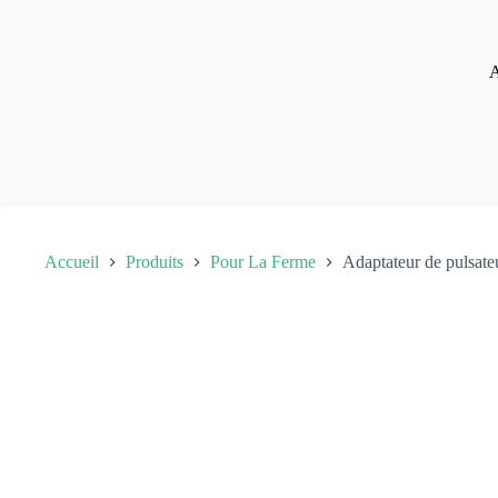
Passer
au
contenu
A
Accueil
Produits
Pour La Ferme
Adaptateur de pulsate