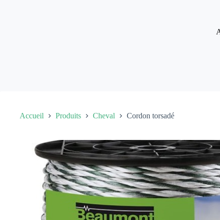
Passer
au
contenu
A
Accueil
Produits
Cheval
Cordon torsadé