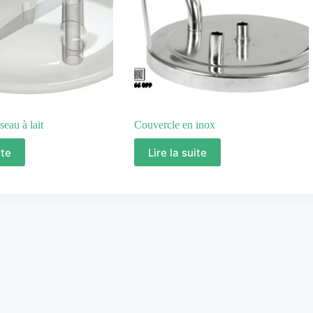
eau à lait
Couvercle en inox
ite
Lire la suite