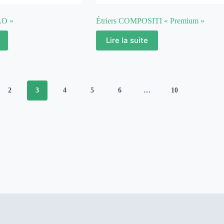
O »
Étriers COMPOSITI « Premium »
Lire la suite
2
3
4
5
6
…
10